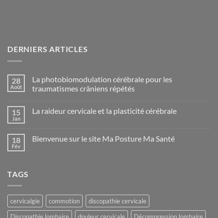
DERNIERS ARTICLES
La photobiomodulation cérébrale pour les
28
Août
traumatismes crâniens répétés
Aucun
commentaire
La raideur cervicale et la plasticité cérébrale
15
sur
La
Jan
Aucun
photobiomodulation
commentaire
cérébrale
sur
pour
Bienvenue sur le site Ma Posture Ma Santé
18
La
les
raideur
Fév
traumatismes
Aucun
cervicale
crâniens
commentaire
et
sur
répétés
la
Bienvenue
plasticité
TAGS
sur
cérébrale
le
site
Ma
Posture
cervicalgie
commotion
discopathie cervicale
Ma
Santé
Discopathie lombaire
douleur cervicale
Décompression lombaire