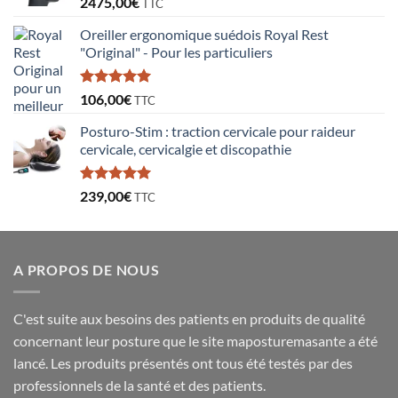
2475,00
€
TTC
Oreiller ergonomique suédois Royal Rest
"Original" - Pour les particuliers
Note
5.00
106,00
€
TTC
sur 5
Posturo-Stim : traction cervicale pour raideur
cervicale, cervicalgie et discopathie
Note
5.00
239,00
€
TTC
sur 5
A PROPOS DE NOUS
C'est suite aux besoins des patients en produits de qualité
concernant leur posture que le site maposturemasante a été
lancé. Les produits présentés ont tous été testés par des
professionnels de la santé et des patients.