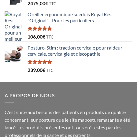
2475,00
€
TTC
Oreiller ergonomique suédois Royal Rest
"Original" - Pour les particuliers
Note
5.00
106,00
€
TTC
sur 5
Posturo-Stim : traction cervicale pour raideur
cervicale, cervicalgie et discopathie
Note
5.00
239,00
€
TTC
sur 5
A PROPOS DE NOUS
C'est suite aux besoins des patients en produits de qualité
concernant leur posture que le site maposturemasante a été
lancé. Les produits présentés ont tous été testés par des
professionnels de la santé et des patients.