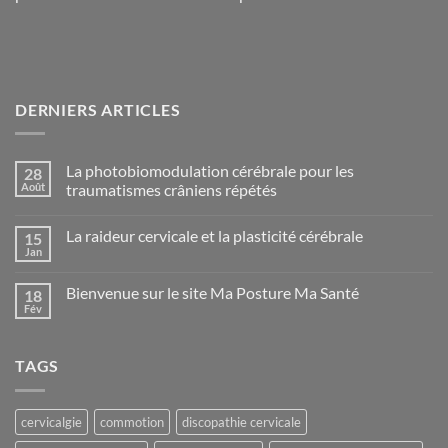
DERNIERS ARTICLES
La photobiomodulation cérébrale pour les
28
Août
traumatismes crâniens répétés
Aucun
commentaire
La raideur cervicale et la plasticité cérébrale
15
sur
La
Jan
Aucun
photobiomodulation
commentaire
cérébrale
sur
pour
Bienvenue sur le site Ma Posture Ma Santé
18
La
les
raideur
Fév
traumatismes
Aucun
cervicale
crâniens
commentaire
et
sur
répétés
la
Bienvenue
plasticité
TAGS
sur
cérébrale
le
site
Ma
Posture
cervicalgie
commotion
discopathie cervicale
Ma
Santé