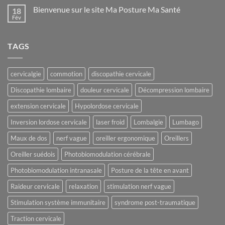
cérébrale
sur
pour
Bienvenue sur le site Ma Posture Ma Santé
18
La
les
raideur
Fév
traumatismes
Aucun
cervicale
crâniens
commentaire
et
sur
répétés
la
Bienvenue
plasticité
TAGS
sur
cérébrale
le
site
Ma
Posture
cervicalgie
commotion
discopathie cervicale
Ma
Santé
Discopathie lombaire
douleur cervicale
Décompression lombaire
extension cervicale
Hypolordose cervicale
Inversion lordose cervicale
laser froid
Lombalgie
Lumbago
Maux de dos
nerf vague
oreiller ergonomique
Oreillers
Oreiller suédois
Photobiomodulation cérébrale
Photobiomodulation intranasale
Posture de la tête en avant
Raideur cervicale
relaxation
stimulation nerf vague
Stimulation système immunitaire
syndrome post-traumatique
Traction cervicale