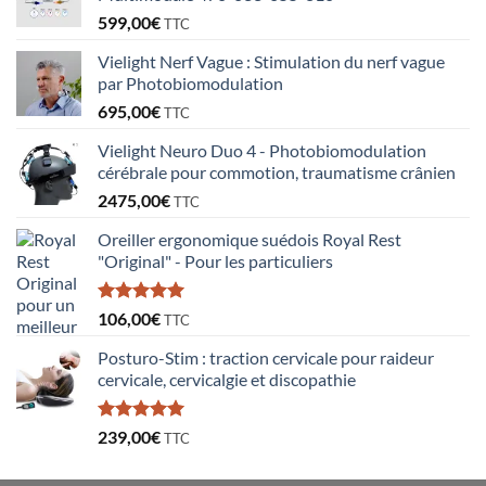
599,00
€
TTC
Vielight Nerf Vague : Stimulation du nerf vague
par Photobiomodulation
695,00
€
TTC
Vielight Neuro Duo 4 - Photobiomodulation
cérébrale pour commotion, traumatisme crânien
2475,00
€
TTC
Oreiller ergonomique suédois Royal Rest
"Original" - Pour les particuliers
Note
5.00
106,00
€
TTC
sur 5
Posturo-Stim : traction cervicale pour raideur
cervicale, cervicalgie et discopathie
Note
5.00
239,00
€
TTC
sur 5