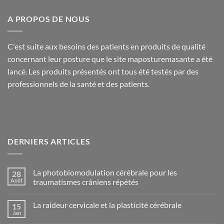
A PROPOS DE NOUS
C'est suite aux besoins des patients en produits de qualité
concernant leur posture que le site maposturemasante a été
lancé. Les produits présentés ont tous été testés par des
professionnels de la santé et des patients.
DERNIERS ARTICLES
La photobiomodulation cérébrale pour les
28
Août
traumatismes crâniens répétés
Aucun
commentaire
La raideur cervicale et la plasticité cérébrale
15
sur
La
Jan
Aucun
photobiomodulation
commentaire