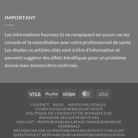
IMPORTANT
Les informations fournies ici ne remplacent en aucun cas les
conseils et la consultation avec votre professionnel de santé.
Les études ou articles cités sont à titre d’information et
peuvent suggérer des effets bénéfiques pour un problème
donné mais doivent être confirmés.
Visa
PayPal
Stripe
MasterCard
Cash
On
CONTACT
BLOG
MENTIONS LÉGALES
Delivery
CONDITIONS GÉNÉRALES DE VENTE
POLITIQUE DE COOKIES ET DE DONNÉES (UE)
ANNUAIRE DES DISTRIBUTEURS
VIELIGHT : PHOTOBIOMODULATION TRANSCRÂNIENNE
CÉRÉBRALE
RECHERCHE SUR LA PHOTOBIOMODULATION ET VIELIGHT
QUESTIONS ET RÉPONSES SUR LA PHOTOBIOMODULATION