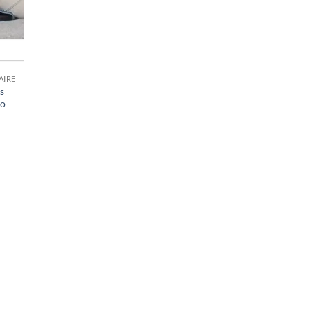
AIRE
s
ro