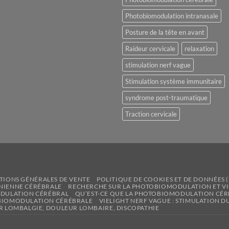
Photobiomodulation intranasale
Posture de la tête en avant
Raideur cervicale
relaxation
stimulation nerf vague
Stimulation système immunitaire
syndrome post-traumatique
Traction cervicale
TIONS GÉNÉRALES DE VENTE
POLITIQUE DE COOKIES ET DE DONNÉES (
NIENNE CÉRÉBRALE
RECHERCHE SUR LA PHOTOBIOMODULATION ET VI
ODULATION CÉRÉBRAL
QU’EST-CE QUE LA PHOTOBIOMODULATION CÉR
OBIOMODULATION CÉRÉBRALE
VIELIGHT NERF VAGUE : STIMULATION
R LOMBALGIE, DOULEUR LOMBAIRE, DISCOPATHIE