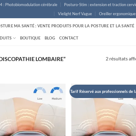
4 : Photobiomodulation cérébrale
Posturo-Stim : extension et traction cervi
Vielight Nerf Vague
Oreiller ergonomique
STURE MA SANTÉ : VENTE PRODUITS POUR LA POSTURE ET LA SANTÉ
DUITS
BOUTIQUE
BLOG
CONTACT
2 résultats aff
“DISCOPATHIE LOMBAIRE”
Tarif Réservé aux professionnels de l