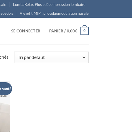
cale
LombaRelax Plus : décompression lombaire
 suédois
Vielight MIP : photobiomodulation nasale
0
SE CONNECTER
PANIER /
0,00
€
ichés
a santé