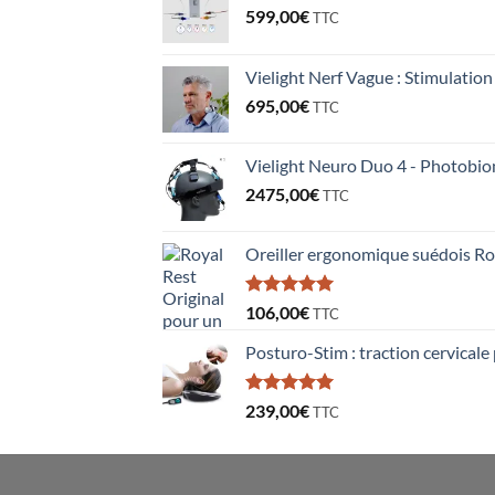
599,00
€
TTC
Vielight Nerf Vague : Stimulatio
695,00
€
TTC
Vielight Neuro Duo 4 - Photobi
2475,00
€
TTC
Oreiller ergonomique suédois Roya
Note
5.00
106,00
€
TTC
sur 5
Posturo-Stim : traction cervicale 
Note
5.00
239,00
€
TTC
sur 5