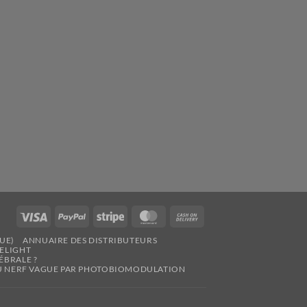
Visa
PayPal
Stripe
MasterCard
Cash
On
UE)
ANNUAIRE DES DISTRIBUTEURS
Delivery
ELIGHT
ÉBRALE ?
 DU NERF VAGUE PAR PHOTOBIOMODULATION