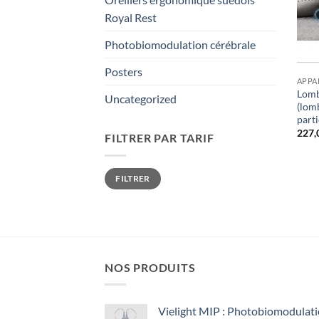
Royal Rest
Photobiomodulation cérébrale
Posters
APPA
Lomb
Uncategorized
(lomb
parti
227,
FILTRER PAR TARIF
Prix
Prix
FILTRER
min
max
NOS PRODUITS
Vielight MIP : Photobiomodulat