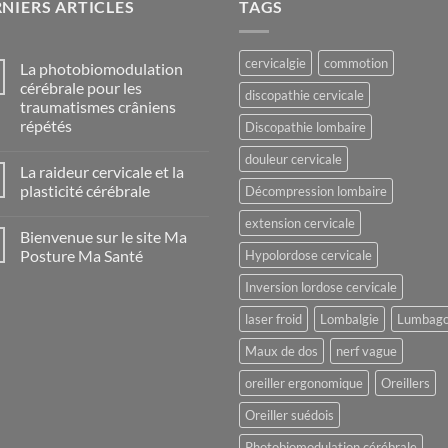
NIERS ARTICLES
TAGS
cervicalgie
commotion
La photobiomodulation
cérébrale pour les
discopathie cervicale
traumatismes crâniens
répétés
Discopathie lombaire
Aucun
douleur cervicale
commentaire
La raideur cervicale et la
sur
La
plasticité cérébrale
Décompression lombaire
photobiomodulation
cérébrale
Aucun
extension cervicale
pour
commentaire
Bienvenue sur le site Ma
les
sur
traumatismes
La
Posture Ma Santé
Hypolordose cervicale
crâniens
raideur
répétés
cervicale
Aucun
Inversion lordose cervicale
et
commentaire
la
sur
plasticité
Bienvenue
laser froid
Lombalgie
Lumbag
cérébrale
sur
le
Maux de dos
nerf vague
site
Ma
Posture
oreiller ergonomique
Oreillers
Ma
Santé
Oreiller suédois
Photobiomodulation cérébrale