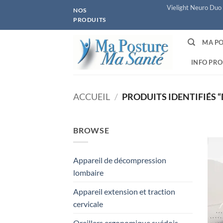
Passer
Vielight Neuro Duo 
NOS
au
PRODUITS
contenu
MA PO
INFO PRO
ACCUEIL
/
PRODUITS IDENTIFIÉS 
BROWSE
Appareil de décompression
lombaire
Appareil extension et traction
cervicale
Oreillers ergonomique suédois