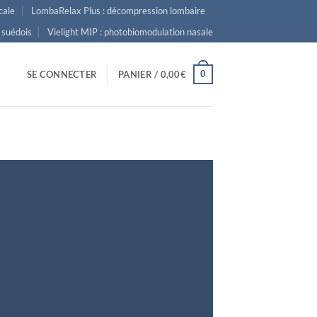
cale
LombaRelax Plus : décompression lombaire
 suédois
Vielight MIP : photobiomodulation nasale
0
SE CONNECTER
PANIER /
0,00
€