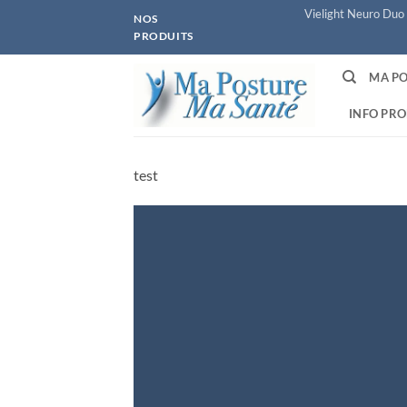
Passer
Vielight Neuro Duo 
NOS
au
PRODUITS
contenu
MA PO
INFO PRO
test