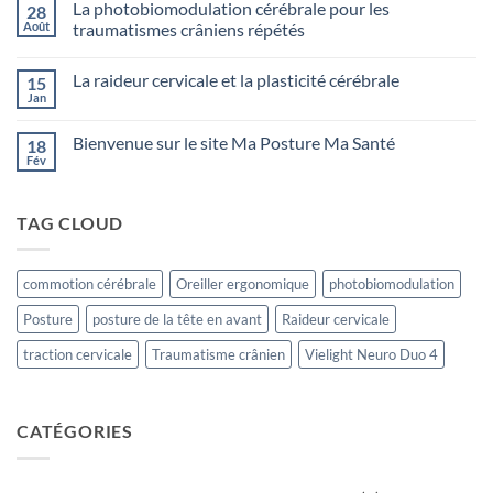
La photobiomodulation cérébrale pour les
28
Août
traumatismes crâniens répétés
Aucun
commentaire
La raideur cervicale et la plasticité cérébrale
15
sur
La
Jan
Aucun
photobiomodulation
commentaire
cérébrale
sur
pour
Bienvenue sur le site Ma Posture Ma Santé
18
La
les
raideur
Fév
traumatismes
Aucun
cervicale
crâniens
commentaire
et
sur
répétés
la
Bienvenue
plasticité
TAG CLOUD
sur
cérébrale
le
site
Ma
Posture
commotion cérébrale
Oreiller ergonomique
photobiomodulation
Ma
Santé
Posture
posture de la tête en avant
Raideur cervicale
traction cervicale
Traumatisme crânien
Vielight Neuro Duo 4
CATÉGORIES