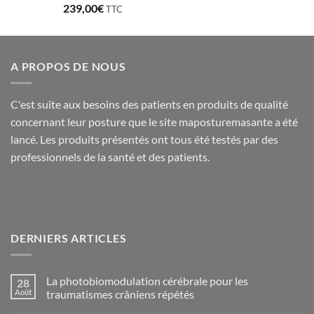
Note
5.00
239,00
€
TTC
sur 5
A PROPOS DE NOUS
C'est suite aux besoins des patients en produits de qualité
concernant leur posture que le site maposturemasante a été
lancé. Les produits présentés ont tous été testés par des
professionnels de la santé et des patients.
DERNIERS ARTICLES
La photobiomodulation cérébrale pour les
28
Août
traumatismes crâniens répétés
Aucun