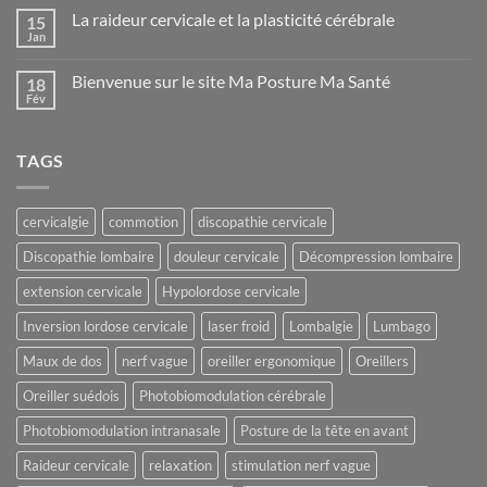
commentaire
La raideur cervicale et la plasticité cérébrale
15
sur
La
Jan
Aucun
photobiomodulation
commentaire
cérébrale
sur
pour
Bienvenue sur le site Ma Posture Ma Santé
18
La
les
raideur
Fév
traumatismes
Aucun
cervicale
crâniens
commentaire
et
sur
répétés
la
Bienvenue
plasticité
TAGS
sur
cérébrale
le
site
Ma
Posture
cervicalgie
commotion
discopathie cervicale
Ma
Santé
Discopathie lombaire
douleur cervicale
Décompression lombaire
extension cervicale
Hypolordose cervicale
Inversion lordose cervicale
laser froid
Lombalgie
Lumbago
Maux de dos
nerf vague
oreiller ergonomique
Oreillers
Oreiller suédois
Photobiomodulation cérébrale
Photobiomodulation intranasale
Posture de la tête en avant
Raideur cervicale
relaxation
stimulation nerf vague