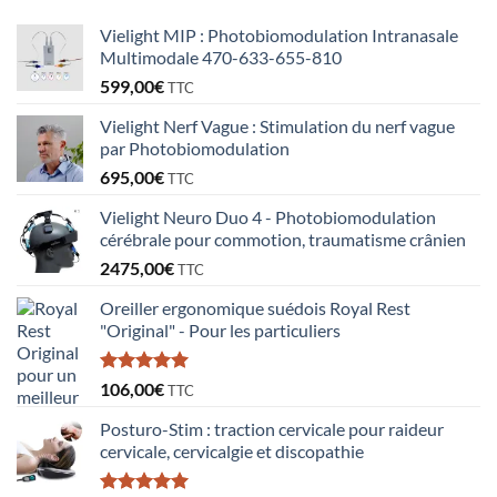
Vielight MIP : Photobiomodulation Intranasale
Multimodale 470-633-655-810
599,00
€
TTC
Vielight Nerf Vague : Stimulation du nerf vague
par Photobiomodulation
695,00
€
TTC
Vielight Neuro Duo 4 - Photobiomodulation
cérébrale pour commotion, traumatisme crânien
2475,00
€
TTC
Oreiller ergonomique suédois Royal Rest
"Original" - Pour les particuliers
Note
5.00
106,00
€
TTC
sur 5
Posturo-Stim : traction cervicale pour raideur
cervicale, cervicalgie et discopathie